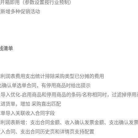
新增开箱即用（参数设置按行业预制）
城新增多种促销活动
线清单
同利润表费用支出统计排除采购类型已分摊的费用
支出确认单选单合同，有停用商品时给出提示
量导入优化-启用商品和停用商品的条码/名称相同时，过滤掉停
入进货单，增加 采购直出匹配
库单导入关联收入合同字段
同利润表新增：支出合同金额、收入确认发票金额、支出确认发
收入合同、支出合同历史页和详情页支持配置