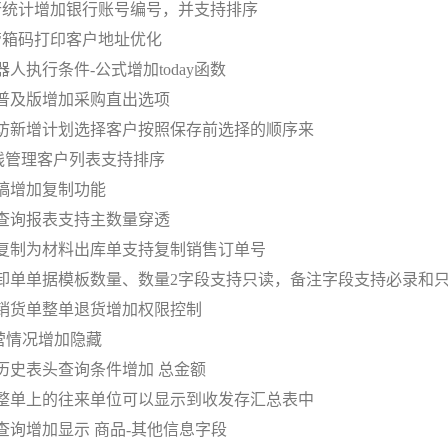
行统计增加银行账号编号，并支持排序
管箱码打印客户地址优化
器人执行条件-公式增加today函数
财普及版增加采购直出选项
拜访新增计划选择客户按照保存前选择的顺序来
路线管理客户列表支持排序
草稿增加复制功能
期查询报表支持主数量穿透
单复制为材料出库单支持复制销售订单号
拆卸单单据模板数量、数量2字段支持只读，备注字段支持必录和
端销货单整单退货增加权限控制
经营情况增加隐藏
单历史表头查询条件增加 总金额
调整单上的往来单位可以显示到收发存汇总表中
查询增加显示 商品-其他信息字段