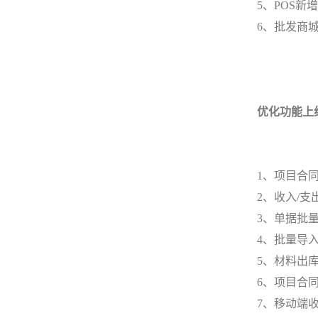
5、POS
6、批发商
优化功能上
1、项目合
2、收入/
3、单据批
4、批量导
5、材料出
6、项目合
7、移动端