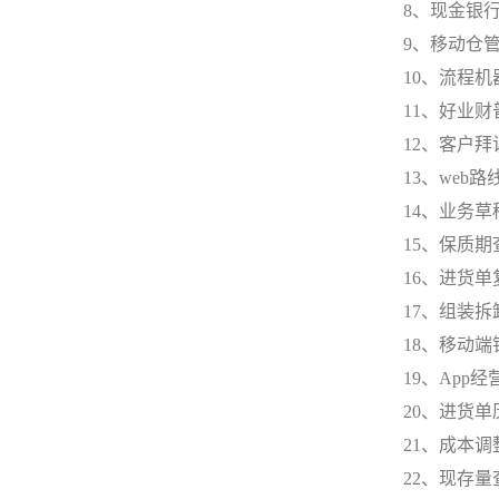
8、现金银
9、移动仓
10、流程机
11、好业
12、客户
13、web
14、业务
15、保质
16、进货
17、组装
18、移动
19、App
20、进货
21、成本
22、现存量